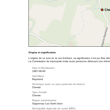
Che
Origine et signification
L'origine de ce nom et, le cas échéant, sa signification n’ont pu être d
La Commission de toponymie invite toute personne détenant une informat
Date d'officialisation
1987-08-06
Spécifique
Raymond
Générique (avec ou sans particules de liaison)
Chemin
Type d'entité
Chemin
Région administrative
Saguenay–Lac-Saint-Jean
Municipalité régionale de comté (MRC)