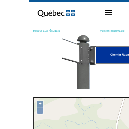
Passer
au
contenu
Retour aux résultats
Version imprimable
Chemin Ray
+
−