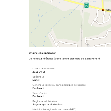
Bou
Origine et signification
Ce nom fait référence à une famille pionnière de Saint-Honoré.
Date d'officialisation
2011-06-08
Spécifique
Martel
Générique (avec ou sans particules de liaison)
Boulevard
Type d'entité
Boulevard
Région administrative
Saguenay–Lac-Saint-Jean
Municipalité régionale de comté (MRC)