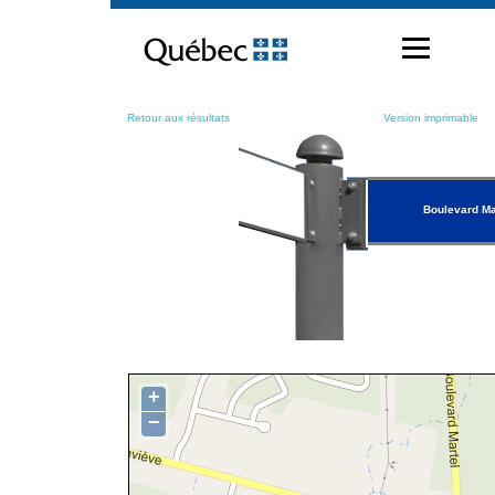
Passer
au
contenu
Retour aux résultats
Version imprimable
Boulevard Ma
+
−