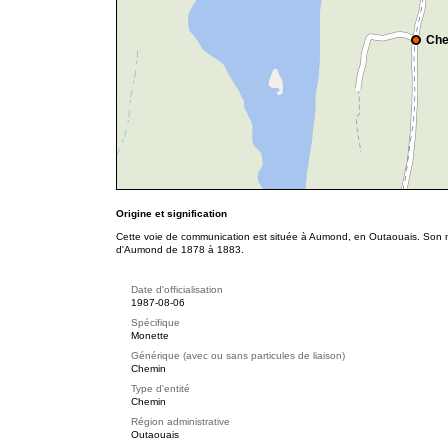
Che
Origine et signification
Cette voie de communication est située à Aumond, en Outaouais. Son no
d'Aumond de 1878 à 1883.
Date d'officialisation
1987-08-06
Spécifique
Monette
Générique (avec ou sans particules de liaison)
Chemin
Type d'entité
Chemin
Région administrative
Outaouais