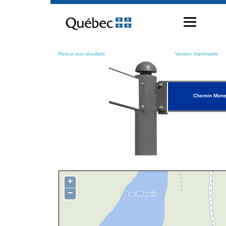
Passer
au
contenu
Retour aux résultats
Version imprimable
Chemin Mone
+
−