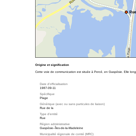
Rue
Origine et signification
Cette voie de communication est située à Percé, en Gaspésie. Elle lon
Date d'officialisation
1987-09-11
Spécifique
Plage
Générique (avec ou sans particules de liaison)
Rue de la
Type d'entité
Rue
Région administrative
Gaspésie–Îles-de-la-Madeleine
Municipalité régionale de comté (MRC)