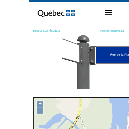
Passer
au
contenu
Retour aux résultats
Version imprimable
Rue de la Pl
+
−