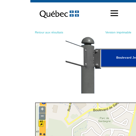
Passer
au
contenu
Retour aux résultats
Version imprimable
Boulevard J
+
−