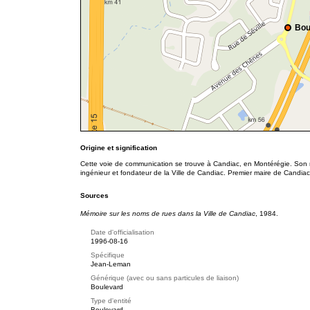
Bou
Origine et signification
Cette voie de communication se trouve à Candiac, en Montérégie. Son
ingénieur et fondateur de la Ville de Candiac. Premier maire de Candiac
Sources
Mémoire sur les noms de rues dans la Ville de Candiac
, 1984.
Date d'officialisation
1996-08-16
Spécifique
Jean-Leman
Générique (avec ou sans particules de liaison)
Boulevard
Type d'entité
Boulevard