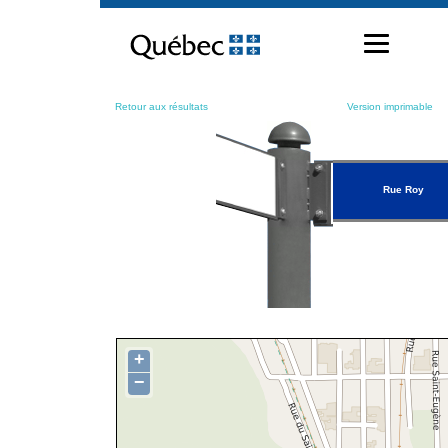
Passer
au
contenu
Retour aux résultats
Version imprimable
Rue Roy
+
−