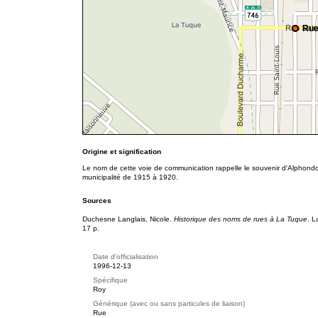
Rue
Origine et signification
Le nom de cette voie de communication rappelle le souvenir d'Alphondo
municipalité de 1915 à 1920.
Sources
Duchesne Langlais, Nicole.
Historique des noms de rues à La Tuque
. L
17 p.
Date d'officialisation
1996-12-13
Spécifique
Roy
Générique (avec ou sans particules de liaison)
Rue