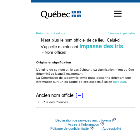
Passer
au
contenu
Retour aux résultats
Version imprimable
N’est plus le nom officiel de ce lieu. Celui-ci
Impasse des Iris
s’appelle maintenant
- Nom officiel
Origine et signification
L'origine de ce nom et, le cas échéant, sa signification n’ont pu être
déterminées jusqu’à maintenant.
La Commission de toponymie invite toute personne détenant une
information sur l'un ou l'autre de ces aspects à lui en
faire part
.
Ancien nom officiel
[ – ]
Rue des Pivoines
Déclaration de services aux citoyens
Accès à l’information
Politique de confidentialité
Accessibilité