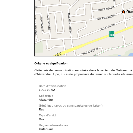
Rue
Origine et signification
Cette voie de communication est située dans le secteur de Gatineau, à
d’Alexandre Hupé, qui a été propriétaire du terrain sur lequel a été amé
Date d'officialisation
1991-08-02
Spécifique
Alexandre
Générique (avec ou sans particules de liaison)
Rue
Type d'entité
Rue
Région administrative
Outaouais