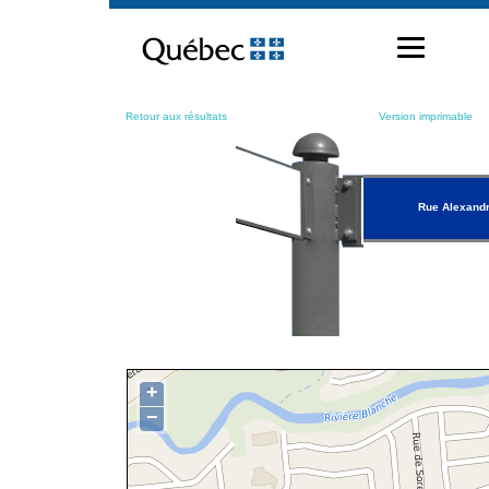
Passer
au
contenu
Retour aux résultats
Version imprimable
Rue Alexand
+
−