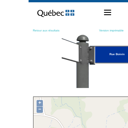
Passer
au
contenu
Retour aux résultats
Version imprimable
Rue Boivin
+
−