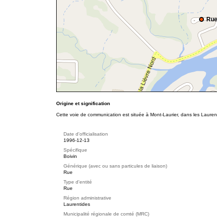
Rue
Origine et signification
Cette voie de communication est située à Mont-Laurier, dans les Laurent
Date d'officialisation
1996-12-13
Spécifique
Boivin
Générique (avec ou sans particules de liaison)
Rue
Type d'entité
Rue
Région administrative
Laurentides
Municipalité régionale de comté (MRC)