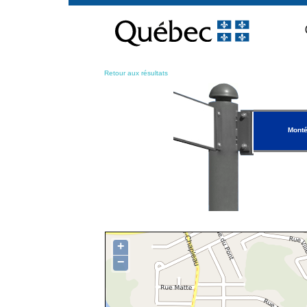
Passer
au
contenu
Retour aux résultats
Monté
+
−