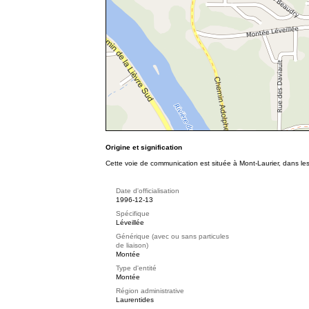
Origine et signification
Cette voie de communication est située à Mont-Laurier, dans les
Date d'officialisation
1996-12-13
Spécifique
Léveillée
Générique (avec ou sans particules
de liaison)
Montée
Type d'entité
Montée
Région administrative
Laurentides