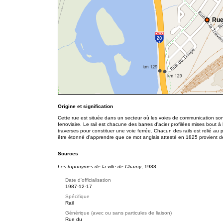
Rue
Origine et signification
Cette rue est située dans un secteur où les voies de communication so
ferroviaire. Le rail est chacune des barres d'acier profilées mises bout 
traverses pour constituer une voie ferrée. Chacun des rails est relié a
être étonné d'apprendre que ce mot anglais attesté en 1825 provient de
Sources
Les toponymes de la ville de Charny
, 1988.
Date d'officialisation
1987-12-17
Spécifique
Rail
Générique (avec ou sans particules de liaison)
Rue du