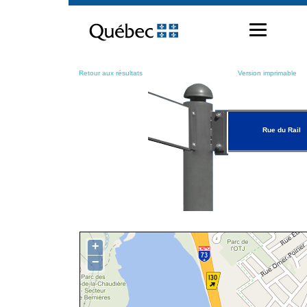
Passer
au
contenu
Retour aux résultats
Version imprimable
Rue du Rail
+
−