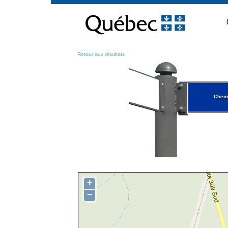
Passer
au
contenu
Retour aux résultats
Chem
+
−