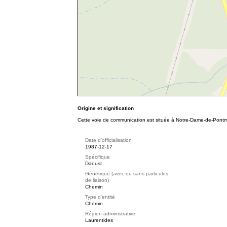
Origine et signification
Cette voie de communication est située à Notre-Dame-de-Pontma
Date d'officialisation
1987-12-17
Spécifique
Daoust
Générique (avec ou sans particules
de liaison)
Chemin
Type d'entité
Chemin
Région administrative
Laurentides