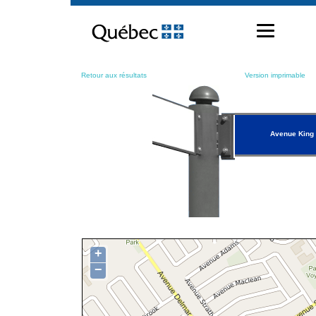
Passer
au
contenu
Retour aux résultats
Version imprimable
Avenue King
+
−