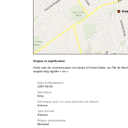
Ave
Origine et signification
Cette voie de communication est située à Pointe-Claire, sur l’île de Mon
anglais king signifie « roi ».
Date d'officialisation
1997-09-26
Spécifique
King
Générique (avec ou sans particules de liaison)
Avenue
Type d'entité
Avenue
Région administrative
Montréal