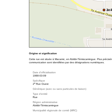
2e 
Origine et signification
Cette rue est située à Macamic, en Abitibi-Témiscamingue. Plus précisém
communication sont identifiées par des désignations numériques.
Date d'officialisation
1988-03-09
Spécifique
e
2
Rue Ouest
Générique (avec ou sans particules de liaison)
Type d'entité
Rue
Région administrative
Abitibi-Témiscamingue
Municipalité régionale de comté (MRC)