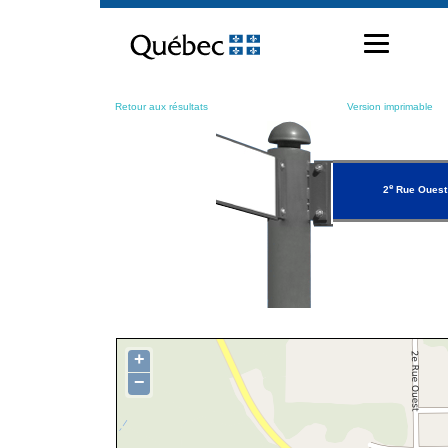
Passer
au
contenu
Retour aux résultats
Version imprimable
e
2
Rue Ouest
+
−