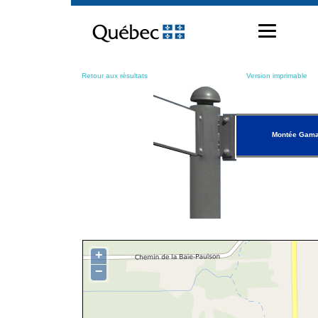
Passer
au
contenu
Retour aux résultats
Version imprimable
Montée Gam
+
−