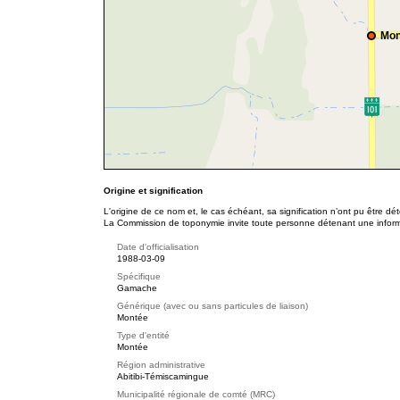
Mon
Origine et signification
L'origine de ce nom et, le cas échéant, sa signification n’ont pu être d
La Commission de toponymie invite toute personne détenant une informat
Date d'officialisation
1988-03-09
Spécifique
Gamache
Générique (avec ou sans particules de liaison)
Montée
Type d'entité
Montée
Région administrative
Abitibi-Témiscamingue
Municipalité régionale de comté (MRC)