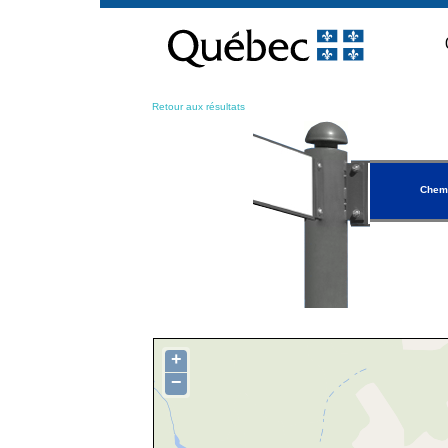
Passer
au
contenu
Retour aux résultats
Chemi
+
−