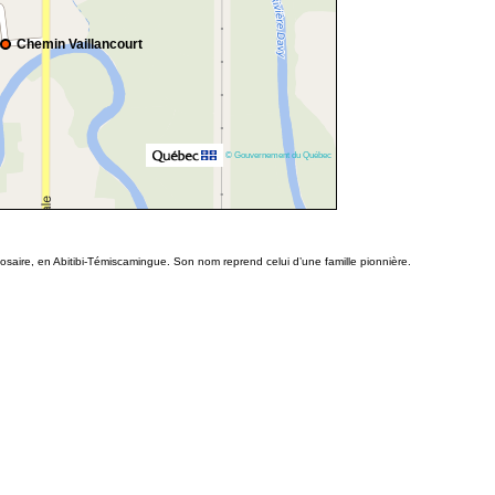
Chemin Vaillancourt
© Gouvernement du Québec
saire, en Abitibi-Témiscamingue. Son nom reprend celui d’une famille pionnière.