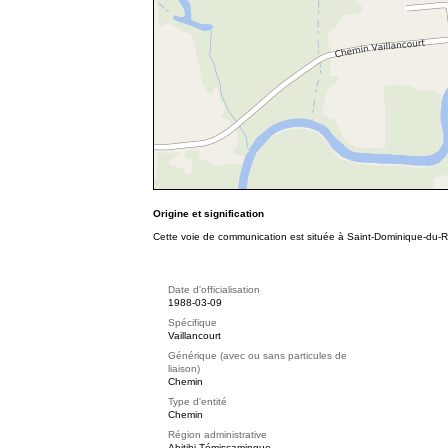
Origine et signification
Cette voie de communication est située à Saint-Dominique-du-Ro
Date d'officialisation
1988-03-09
Spécifique
Vaillancourt
Générique (avec ou sans particules de
liaison)
Chemin
Type d'entité
Chemin
Région administrative
Abitibi-Témiscamingue