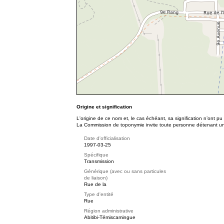
Origine et signification
L'origine de ce nom et, le cas échéant, sa signification n’ont p
La Commission de toponymie invite toute personne détenant une 
Date d'officialisation
1997-03-25
Spécifique
Transmission
Générique (avec ou sans particules
de liaison)
Rue de la
Type d'entité
Rue
Région administrative
Abitibi-Témiscamingue