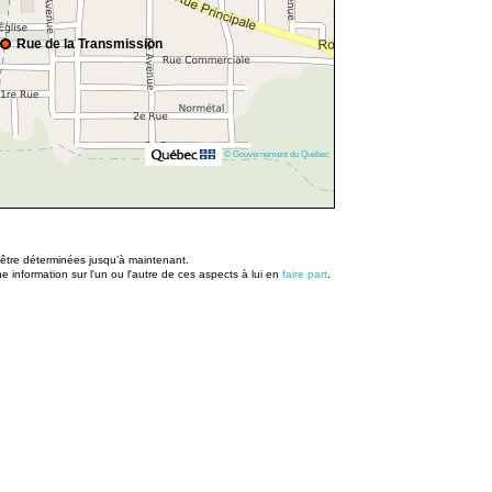
Rue de la Transmission
© Gouvernement du Québec
u être déterminées jusqu’à maintenant.
information sur l'un ou l'autre de ces aspects à lui en
faire part
.