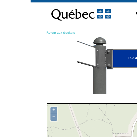
Passer
au
contenu
Retour aux résultats
Rue d
+
−