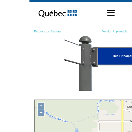
Passer
au
contenu
Retour aux résultats
Version imprimable
Rue Principa
+
−