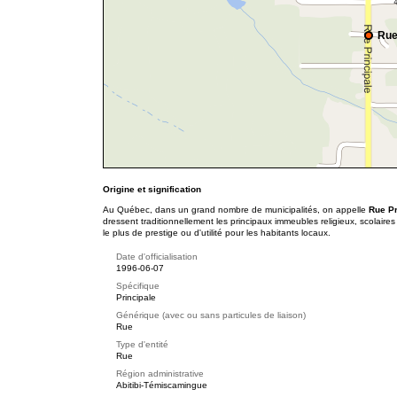
Rue
Origine et signification
Au Québec, dans un grand nombre de municipalités, on appelle
Rue P
dressent traditionnellement les principaux immeubles religieux, scolaire
le plus de prestige ou d'utilité pour les habitants locaux.
Date d'officialisation
1996-06-07
Spécifique
Principale
Générique (avec ou sans particules de liaison)
Rue
Type d'entité
Rue
Région administrative
Abitibi-Témiscamingue