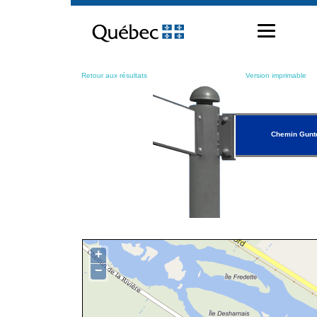
Passer
au
contenu
Retour aux résultats
Version imprimable
Chemin Gunt
+
−