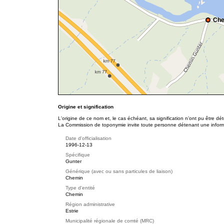
Che
Origine et signification
L'origine de ce nom et, le cas échéant, sa signification n’ont pu être d
La Commission de toponymie invite toute personne détenant une informat
Date d'officialisation
1996-12-13
Spécifique
Gunter
Générique (avec ou sans particules de liaison)
Chemin
Type d'entité
Chemin
Région administrative
Estrie
Municipalité régionale de comté (MRC)