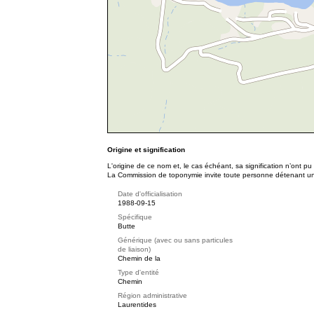
Origine et signification
L'origine de ce nom et, le cas échéant, sa signification n’ont p
La Commission de toponymie invite toute personne détenant une 
Date d'officialisation
1988-09-15
Spécifique
Butte
Générique (avec ou sans particules
de liaison)
Chemin de la
Type d'entité
Chemin
Région administrative
Laurentides