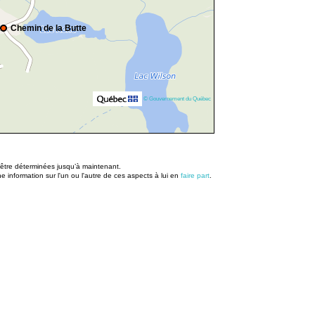
Chemin de la Butte
© Gouvernement du Québec
u être déterminées jusqu’à maintenant.
information sur l'un ou l'autre de ces aspects à lui en
faire part
.