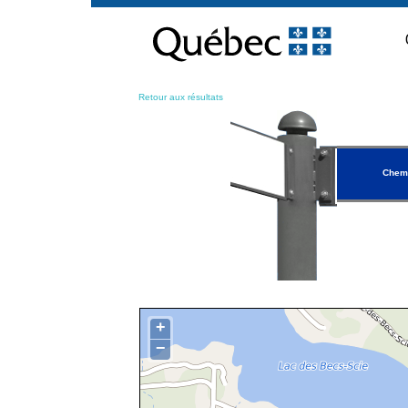
Passer
au
contenu
Retour aux résultats
Chemi
+
−