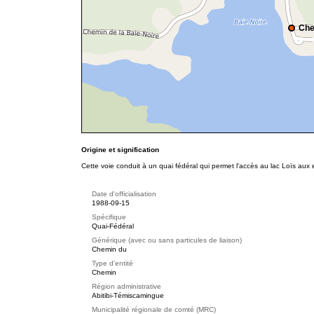
Che
Origine et signification
Cette voie conduit à un quai fédéral qui permet l'accès au lac Loïs aux 
Date d'officialisation
1988-09-15
Spécifique
Quai-Fédéral
Générique (avec ou sans particules de liaison)
Chemin du
Type d'entité
Chemin
Région administrative
Abitibi-Témiscamingue
Municipalité régionale de comté (MRC)