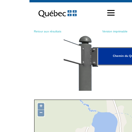
Passer
au
contenu
Retour aux résultats
Version imprimable
Chemin du Qu
+
−