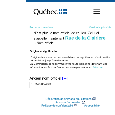
Passer
au
contenu
Retour aux résultats
Version imprimable
N’est plus le nom officiel de ce lieu. Celui-ci
Rue de la Clairière
s’appelle maintenant
- Nom officiel
Origine et signification
L'origine de ce nom et, le cas échéant, sa signification n’ont pu être
déterminées jusqu’à maintenant.
La Commission de toponymie invite toute personne détenant une
information sur l'un ou l'autre de ces aspects à lui en
faire part
.
Ancien nom officiel
[ – ]
Rue du Boisé
Déclaration de services aux citoyens
Accès à l’information
Politique de confidentialité
Accessibilité