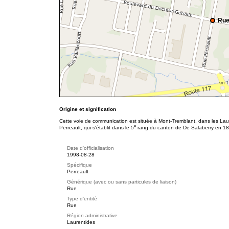
Rue
Origine et signification
Cette voie de communication est située à Mont-Tremblant, dans les Lau
e
Perreault, qui s'établit dans le 5
rang du canton de De Salaberry en 18
Date d'officialisation
1998-08-28
Spécifique
Perreault
Générique (avec ou sans particules de liaison)
Rue
Type d'entité
Rue
Région administrative
Laurentides