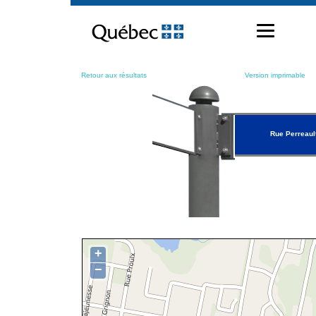
Passer
au
contenu
Retour aux résultats
Version imprimable
Rue Perreaul
+
−