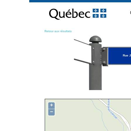
Passer
au
contenu
Retour aux résultats
Rue J
+
−