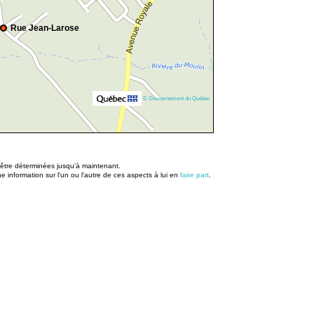
Rue Jean-Larose
© Gouvernement du Québec
u être déterminées jusqu’à maintenant.
information sur l'un ou l'autre de ces aspects à lui en
faire part
.