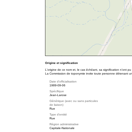
Origine et signification
L'origine de ce nom et, le cas échéant, sa signification n’ont p
La Commission de toponymie invite toute personne détenant une 
Date d'officialisation
1989-09-06
Spécifique
Jean-Larose
Générique (avec ou sans particules
de liaison)
Rue
Type d'entité
Rue
Région administrative
Capitale-Nationale