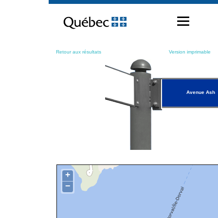
Passer
au
contenu
Retour aux résultats
Version imprimable
Avenue Ash
+
−