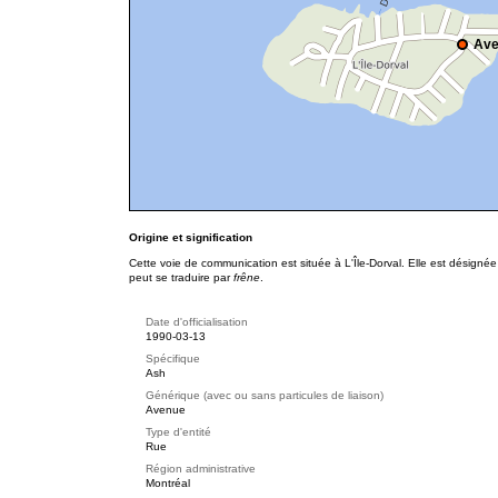
Ave
Origine et signification
Cette voie de communication est située à L'Île-Dorval. Elle est désigné
peut se traduire par
frêne
.
Date d'officialisation
1990-03-13
Spécifique
Ash
Générique (avec ou sans particules de liaison)
Avenue
Type d'entité
Rue
Région administrative
Montréal