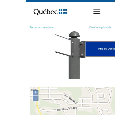
Passer
au
contenu
Retour aux résultats
Version imprimable
Rue du Doct
+
−