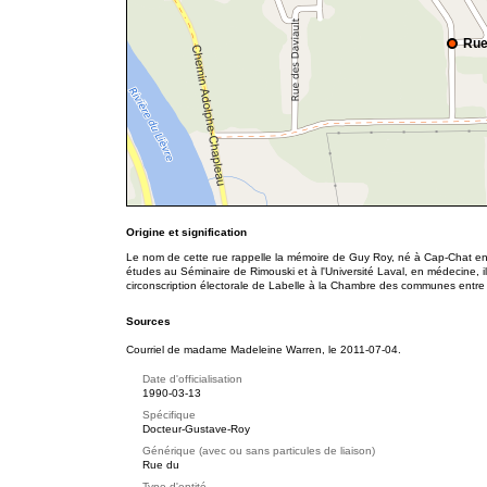
Rue
Origine et signification
Le nom de cette rue rappelle la mémoire de Guy Roy, né à Cap-Chat 
études au Séminaire de Rimouski et à l'Université Laval, en médecine, il p
circonscription électorale de Labelle à la Chambre des communes entre
Sources
Courriel de madame Madeleine Warren, le 2011-07-04.
Date d'officialisation
1990-03-13
Spécifique
Docteur-Gustave-Roy
Générique (avec ou sans particules de liaison)
Rue du
Type d'entité