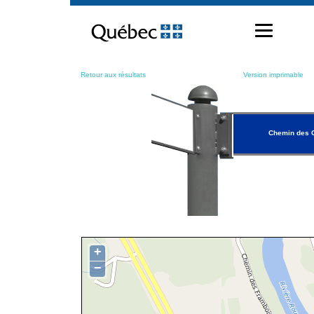
Passer
au
contenu
Retour aux résultats
Version imprimable
Chemin des C
+
−