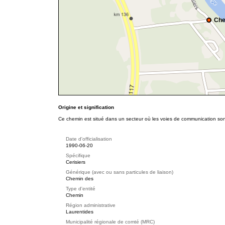
Che
Origine et signification
Ce chemin est situé dans un secteur où les voies de communication sont
Date d'officialisation
1990-06-20
Spécifique
Cerisiers
Générique (avec ou sans particules de liaison)
Chemin des
Type d'entité
Chemin
Région administrative
Laurentides
Municipalité régionale de comté (MRC)