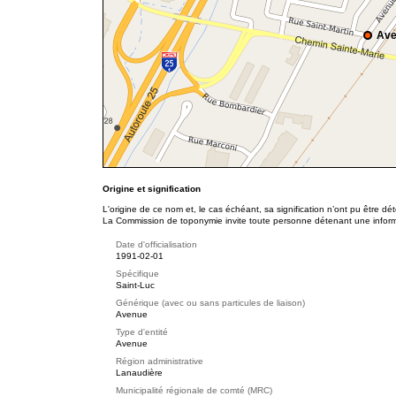
Ave
Origine et signification
L'origine de ce nom et, le cas échéant, sa signification n’ont pu être d
La Commission de toponymie invite toute personne détenant une informat
Date d'officialisation
1991-02-01
Spécifique
Saint-Luc
Générique (avec ou sans particules de liaison)
Avenue
Type d'entité
Avenue
Région administrative
Lanaudière
Municipalité régionale de comté (MRC)