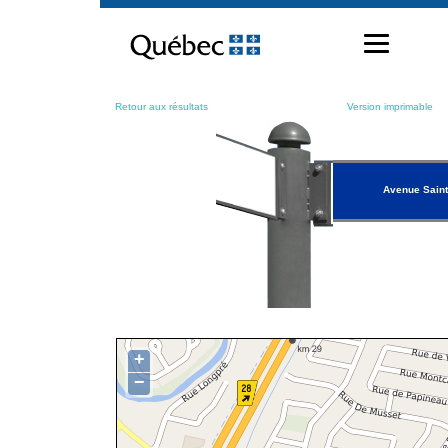
Passer
au
contenu
Retour aux résultats
Version imprimable
Avenue Saint
+
−