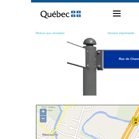
Passer
au
contenu
Retour aux résultats
Version imprimable
Rue de Cham
+
−