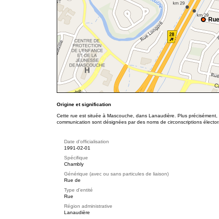
Rue
Origine et signification
Cette rue est située à Mascouche, dans Lanaudière. Plus précisément, e
communication sont désignées par des noms de circonscriptions électora
Date d'officialisation
1991-02-01
Spécifique
Chambly
Générique (avec ou sans particules de liaison)
Rue de
Type d'entité
Rue
Région administrative
Lanaudière