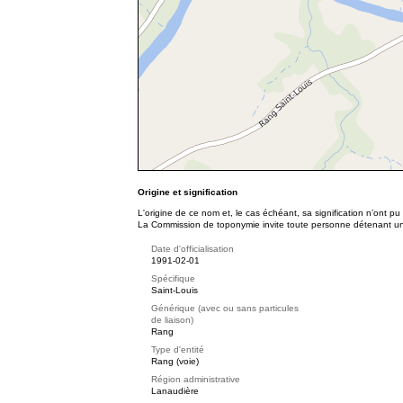
Origine et signification
L'origine de ce nom et, le cas échéant, sa signification n’ont p
La Commission de toponymie invite toute personne détenant une 
Date d'officialisation
1991-02-01
Spécifique
Saint-Louis
Générique (avec ou sans particules
de liaison)
Rang
Type d'entité
Rang (voie)
Région administrative
Lanaudière