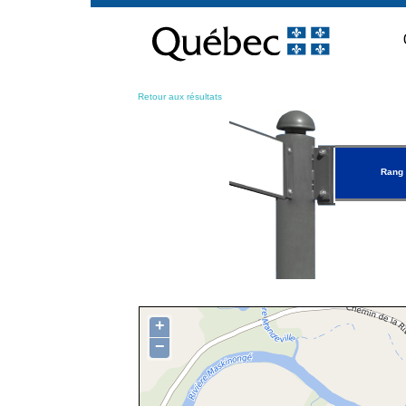
Passer
au
contenu
Retour aux résultats
Rang 
+
−