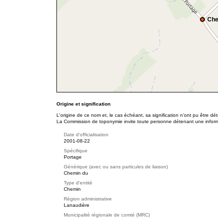
Che
Origine et signification
L'origine de ce nom et, le cas échéant, sa signification n’ont pu être d
La Commission de toponymie invite toute personne détenant une informat
Date d'officialisation
2001-08-22
Spécifique
Portage
Générique (avec ou sans particules de liaison)
Chemin du
Type d'entité
Chemin
Région administrative
Lanaudière
Municipalité régionale de comté (MRC)