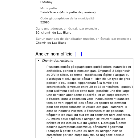
D'Autray
Municipalité
Saint-Didace (Municipalité de paroisse)
Code géographique de la municipalité
52090
Dans une adresse, on écrirait, par exemple :
10, chemin du Lac-Blanc
Sur un panneau de signalisation routière, on écrirait, par exemple :
Chemin du Lac-Blanc
Ancien nom officiel
[ – ]
Chemin des Achigans
Plusieurs entités géographiques québécoises, naturelles et
artificielles, portent le nom achigan. Emprunté à l'algonquin
au XVIIe siècle, ce terme - modification légère d'acigan ou
d'u'shigun « celui qui se débat » - identifie un type de gros
poisson d'eau douce. Appartenant à la famille des
centrarchidés, il mesure entre 20 et 38 centimètres - quoiqu'il
peut aisément excéder cette taille, possède une tête large,
une dentition abondante et acérée, et un corps recouvert
d'écailles, dont la coloration varie, habituellement dans les
tons de vert. Apprécié des pêcheurs sportifs notamment
pour son esprit combatif, le vorace achigan - carnivore, il
aime se nourrir d'insectes, d'écrevisses et de poissons -
fréquente les eaux du sud-est du continent nord-américain.
Au moins deux espèces d'achigan se trouvent dans les
rivières et les lacs du sud du Québec. L'achigan à petite
bouche (Micropterus dolomieui), dénommé également
l'achigan à petite bouche du nord ou achigan noir, se
caractérise par son corps robuste, sa nageoire dorsale