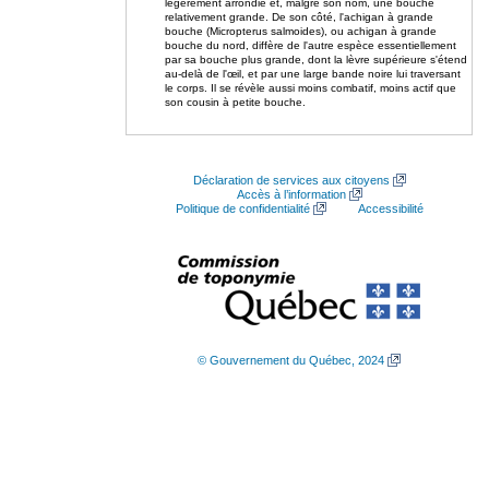
légèrement arrondie et, malgré son nom, une bouche
relativement grande. De son côté, l'achigan à grande
bouche (Micropterus salmoides), ou achigan à grande
bouche du nord, diffère de l'autre espèce essentiellement
par sa bouche plus grande, dont la lèvre supérieure s'étend
au-delà de l'œil, et par une large bande noire lui traversant
le corps. Il se révèle aussi moins combatif, moins actif que
son cousin à petite bouche.
Déclaration de services aux citoyens
Accès à l’information
Politique de confidentialité
Accessibilité
© Gouvernement du Québec, 2024