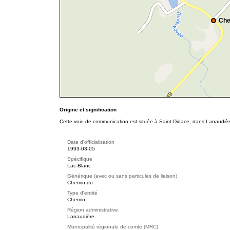
Che
Origine et signification
Cette voie de communication est située à Saint-Didace, dans Lanaudièr
Date d'officialisation
1993-03-05
Spécifique
Lac-Blanc
Générique (avec ou sans particules de liaison)
Chemin du
Type d'entité
Chemin
Région administrative
Lanaudière
Municipalité régionale de comté (MRC)