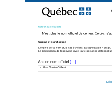
Passer
au
contenu
Retour aux résultats
N’est plus le nom officiel de ce lieu. Celui-ci s
Origine et signification
L'origine de ce nom et, le cas échéant, sa signification n’ont p
La Commission de toponymie invite toute personne détenant une 
Ancien nom officiel
[ – ]
Rue Nicolas-Béland
Décl