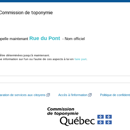
Commission de toponymie
Rue du Pont
’appelle maintenant
- Nom officiel
u être déterminées jusqu’à maintenant.
information sur l'un ou l'autre de ces aspects à lui en
faire part
.
aration de services aux citoyens
Accès à l’information
Politique de confidenti