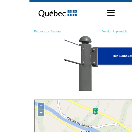
Passer
au
contenu
Retour aux résultats
Version imprimable
Rue Saint-Jo
+
−