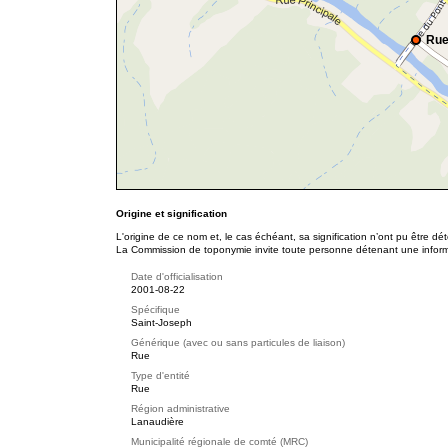
Rue
Origine et signification
L'origine de ce nom et, le cas échéant, sa signification n’ont pu être d
La Commission de toponymie invite toute personne détenant une informat
Date d'officialisation
2001-08-22
Spécifique
Saint-Joseph
Générique (avec ou sans particules de liaison)
Rue
Type d'entité
Rue
Région administrative
Lanaudière
Municipalité régionale de comté (MRC)