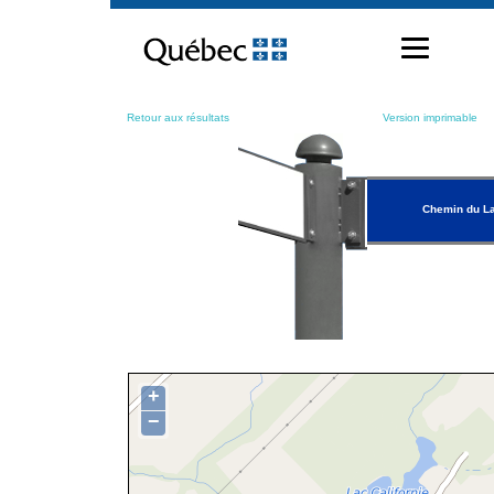
Passer
au
contenu
Retour aux résultats
Version imprimable
Chemin du La
+
−