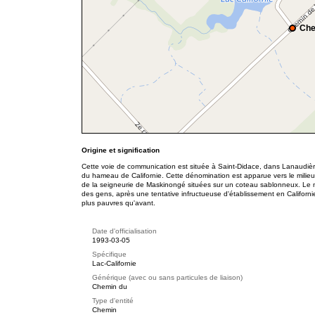
Che
Origine et signification
Cette voie de communication est située à Saint-Didace, dans Lanaudière.
du hameau de Californie. Cette dénomination est apparue vers le milie
de la seigneurie de Maskinongé situées sur un coteau sablonneux. Le n
des gens, après une tentative infructueuse d'établissement en Californie 
plus pauvres qu'avant.
Date d'officialisation
1993-03-05
Spécifique
Lac-Californie
Générique (avec ou sans particules de liaison)
Chemin du
Type d'entité
Chemin