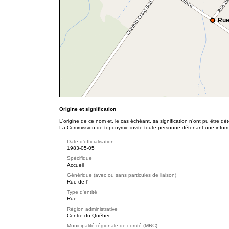
Rue
Origine et signification
L'origine de ce nom et, le cas échéant, sa signification n’ont pu être d
La Commission de toponymie invite toute personne détenant une informat
Date d'officialisation
1983-05-05
Spécifique
Accueil
Générique (avec ou sans particules de liaison)
Rue de l'
Type d'entité
Rue
Région administrative
Centre-du-Québec
Municipalité régionale de comté (MRC)