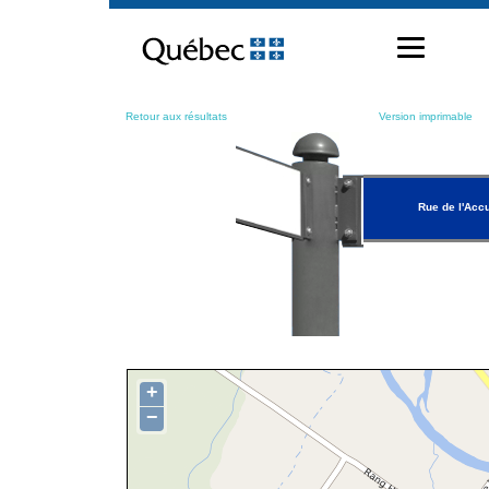
Passer
au
contenu
Retour aux résultats
Version imprimable
Rue de l'Accu
+
−