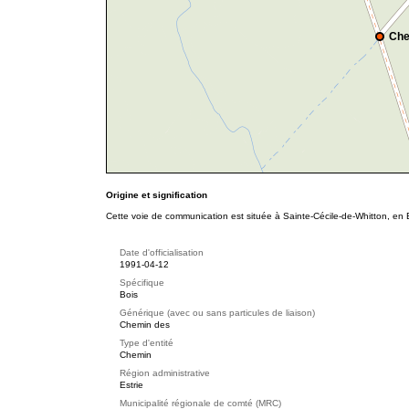
Che
Origine et signification
Cette voie de communication est située à Sainte-Cécile-de-Whitton, en E
Date d'officialisation
1991-04-12
Spécifique
Bois
Générique (avec ou sans particules de liaison)
Chemin des
Type d'entité
Chemin
Région administrative
Estrie
Municipalité régionale de comté (MRC)