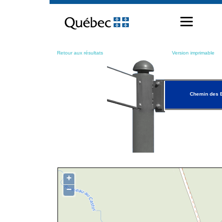
Passer
au
contenu
Retour aux résultats
Version imprimable
Chemin des 
+
−