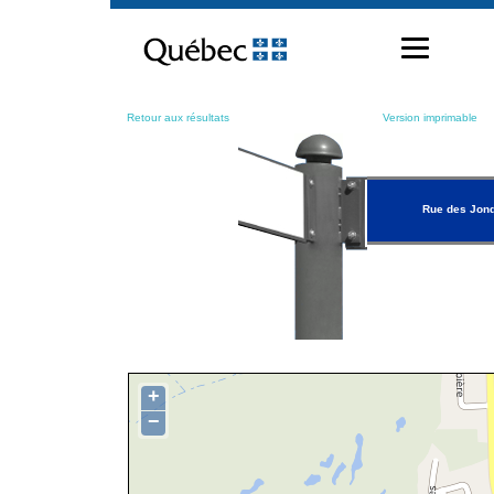
Passer
au
contenu
Retour aux résultats
Version imprimable
Rue des Jonq
+
−