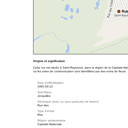
Rue
Origine et signification
Cette rue est située à Saint-Raymond, dans la région de la Capitale-Nat
où les voies de communication sont identifiées par des noms de fleurs.
Date d'officialisation
1991-04-12
Spécifique
Jonquilles
Générique (avec ou sans particules de liaison)
Rue des
Type d'entité
Rue
Région administrative
Capitale-Nationale