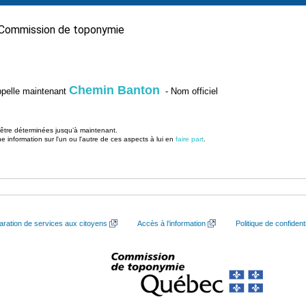
Commission de toponymie
Chemin Banton
’appelle maintenant
- Nom officiel
u être déterminées jusqu’à maintenant.
information sur l'un ou l'autre de ces aspects à lui en
faire part
.
aration de services aux citoyens
Accès à l’information
Politique de confidenti