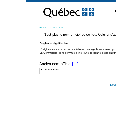
Passer
au
contenu
Retour aux résultats
N’est plus le nom officiel de ce lieu. Celui-ci s
Origine et signification
L'origine de ce nom et, le cas échéant, sa signification n’ont p
La Commission de toponymie invite toute personne détenant une 
Ancien nom officiel
[ – ]
Rue Banton
Décl