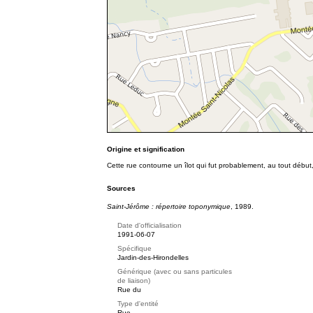
Origine et signification
Cette rue contourne un îlot qui fut probablement, au tout début,
Sources
Saint-Jérôme : répertoire toponymique
, 1989.
Date d'officialisation
1991-06-07
Spécifique
Jardin-des-Hirondelles
Générique (avec ou sans particules
de liaison)
Rue du
Type d'entité
Rue