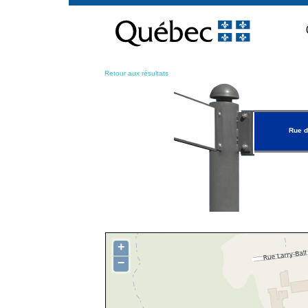
Passer
au
contenu
Retour aux résultats
Rue d
+
−