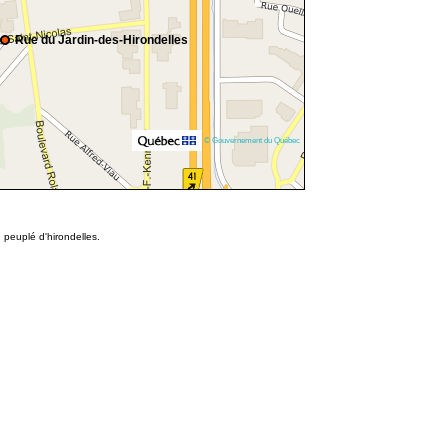
Rue du Jardin-des-Hirondelles
© Gouvernement du Québec
 peuplé d'hirondelles.