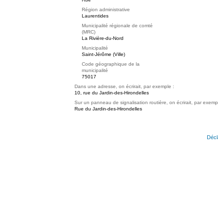
Région administrative
Laurentides
Municipalité régionale de comté
(MRC)
La Rivière-du-Nord
Municipalité
Saint-Jérôme (Ville)
Code géographique de la
municipalité
75017
Dans une adresse, on écrirait, par exemple :
10, rue du Jardin-des-Hirondelles
Sur un panneau de signalisation routière, on écrirait, par exemp
Rue du Jardin-des-Hirondelles
Décl