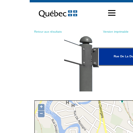
Passer
au
contenu
Retour aux résultats
Version imprimable
Rue De La D
+
−