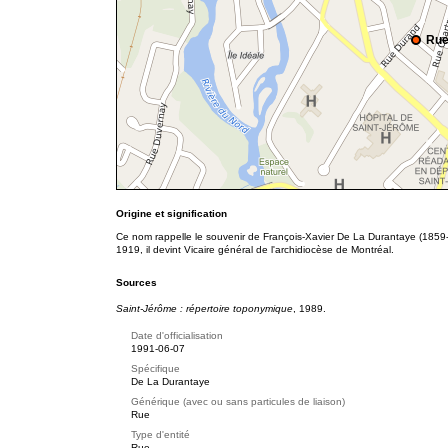
Rue
Origine et signification
Ce nom rappelle le souvenir de François-Xavier De La Durantaye (1859
1919, il devint Vicaire général de l'archidiocèse de Montréal.
Sources
Saint-Jérôme : répertoire toponymique
, 1989.
Date d'officialisation
1991-06-07
Spécifique
De La Durantaye
Générique (avec ou sans particules de liaison)
Rue
Type d'entité
Rue