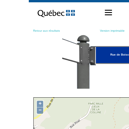
Passer
au
contenu
Retour aux résultats
Version imprimable
Rue de Boisc
+
−