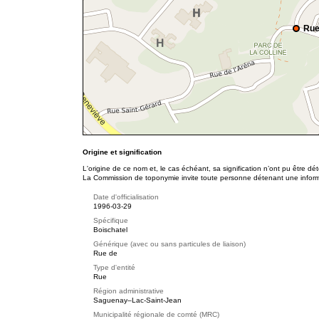
Rue
Origine et signification
L'origine de ce nom et, le cas échéant, sa signification n’ont pu être d
La Commission de toponymie invite toute personne détenant une informat
Date d'officialisation
1996-03-29
Spécifique
Boischatel
Générique (avec ou sans particules de liaison)
Rue de
Type d'entité
Rue
Région administrative
Saguenay–Lac-Saint-Jean
Municipalité régionale de comté (MRC)