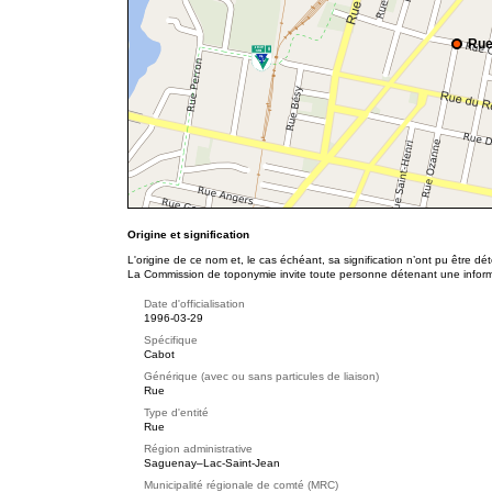
Rue
Origine et signification
L'origine de ce nom et, le cas échéant, sa signification n’ont pu être d
La Commission de toponymie invite toute personne détenant une informat
Date d'officialisation
1996-03-29
Spécifique
Cabot
Générique (avec ou sans particules de liaison)
Rue
Type d'entité
Rue
Région administrative
Saguenay–Lac-Saint-Jean
Municipalité régionale de comté (MRC)