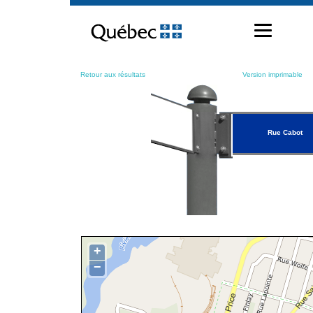
Passer
au
contenu
Retour aux résultats
Version imprimable
Rue Cabot
+
−