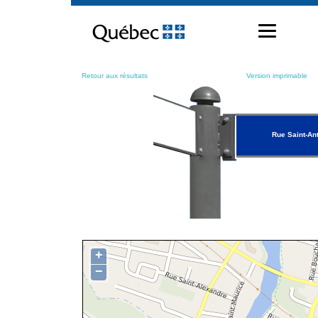
Passer
au
contenu
Retour aux résultats
Version imprimable
Rue Saint-An
+
−