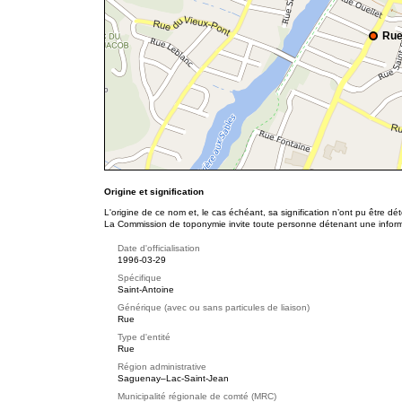
Rue
Origine et signification
L'origine de ce nom et, le cas échéant, sa signification n’ont pu être d
La Commission de toponymie invite toute personne détenant une informat
Date d'officialisation
1996-03-29
Spécifique
Saint-Antoine
Générique (avec ou sans particules de liaison)
Rue
Type d'entité
Rue
Région administrative
Saguenay–Lac-Saint-Jean
Municipalité régionale de comté (MRC)