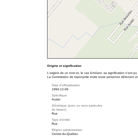
Origine et signification
L'origine de ce nom et, le cas échéant, sa signification n’ont p
La Commission de toponymie invite toute personne détenant une 
Date d'officialisation
1994-12-09
Spécifique
Audet
Générique (avec ou sans particules
de liaison)
Rue
Type d'entité
Rue
Région administrative
Centre-du-Québec