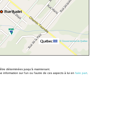
Rue Audet
© Gouvernement du Québec
u être déterminées jusqu’à maintenant.
information sur l'un ou l'autre de ces aspects à lui en
faire part
.