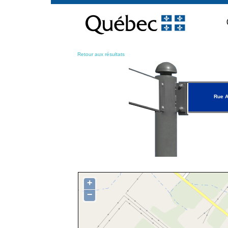
Passer
au
contenu
Retour aux résultats
Rue A
+
−