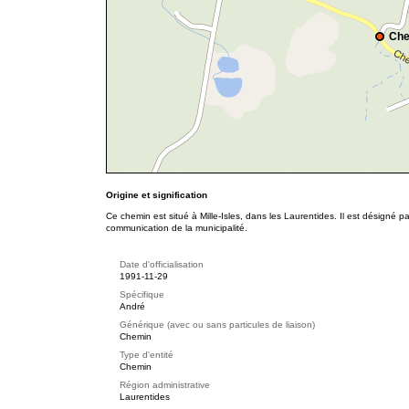
Che
Origine et signification
Ce chemin est situé à Mille-Isles, dans les Laurentides. Il est désigné 
communication de la municipalité.
Date d'officialisation
1991-11-29
Spécifique
André
Générique (avec ou sans particules de liaison)
Chemin
Type d'entité
Chemin
Région administrative
Laurentides