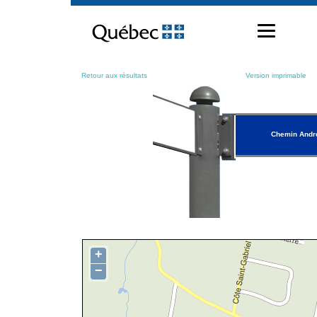
Passer
au
contenu
Retour aux résultats
Version imprimable
Chemin Andr
+
−