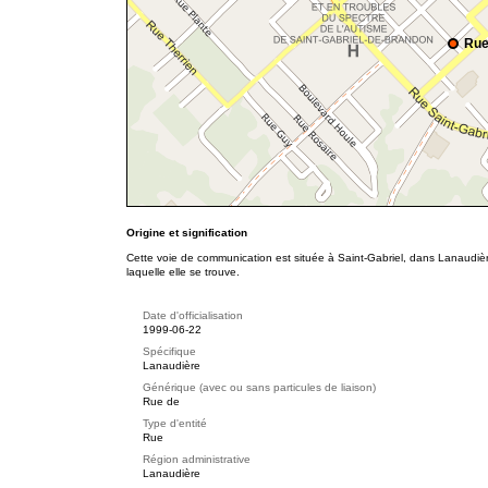
Rue
Origine et signification
Cette voie de communication est située à Saint-Gabriel, dans Lanaudièr
laquelle elle se trouve.
Date d'officialisation
1999-06-22
Spécifique
Lanaudière
Générique (avec ou sans particules de liaison)
Rue de
Type d'entité
Rue
Région administrative
Lanaudière