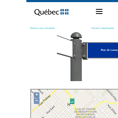
Passer
au
contenu
Retour aux résultats
Version imprimable
Rue de Lanau
+
−