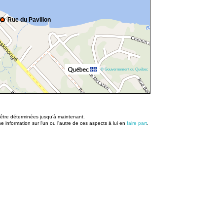
Rue du Pavillon
© Gouvernement du Québec
u être déterminées jusqu’à maintenant.
information sur l'un ou l'autre de ces aspects à lui en
faire part
.