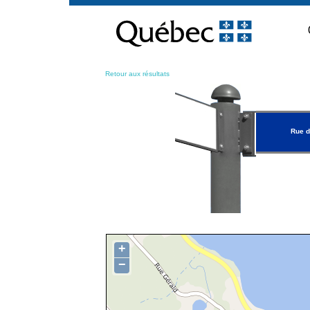
Passer
au
contenu
Retour aux résultats
Rue d
+
−