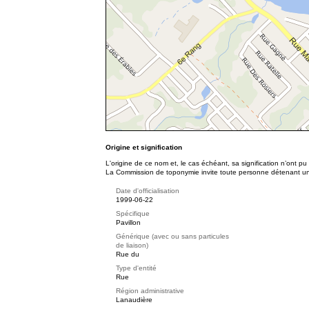
Origine et signification
L'origine de ce nom et, le cas échéant, sa signification n’ont p
La Commission de toponymie invite toute personne détenant une 
Date d'officialisation
1999-06-22
Spécifique
Pavillon
Générique (avec ou sans particules
de liaison)
Rue du
Type d'entité
Rue
Région administrative
Lanaudière