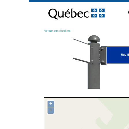
Passer
au
contenu
Retour aux résultats
Rue B
+
−