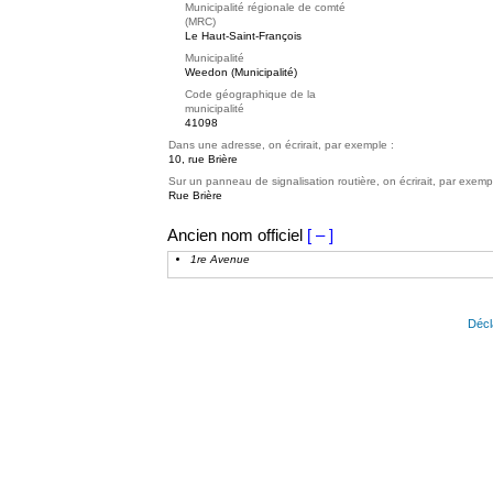
Municipalité régionale de comté
(MRC)
Le Haut-Saint-François
Municipalité
Weedon (Municipalité)
Code géographique de la
municipalité
41098
Dans une adresse, on écrirait, par exemple :
10, rue Brière
Sur un panneau de signalisation routière, on écrirait, par exemp
Rue Brière
Ancien nom officiel
[ – ]
1re Avenue
Décl