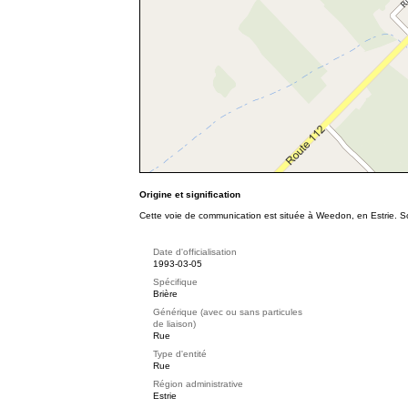
Origine et signification
Cette voie de communication est située à Weedon, en Estrie. So
Date d'officialisation
1993-03-05
Spécifique
Brière
Générique (avec ou sans particules
de liaison)
Rue
Type d'entité
Rue
Région administrative
Estrie