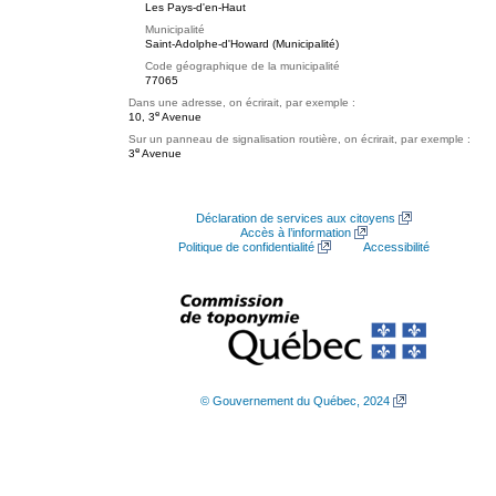
Les Pays-d'en-Haut
Municipalité
Saint-Adolphe-d'Howard (Municipalité)
Code géographique de la municipalité
77065
Dans une adresse, on écrirait, par exemple :
e
10, 3
Avenue
Sur un panneau de signalisation routière, on écrirait, par exemple :
e
3
Avenue
Déclaration de services aux citoyens
Accès à l’information
Politique de confidentialité
Accessibilité
© Gouvernement du Québec, 2024