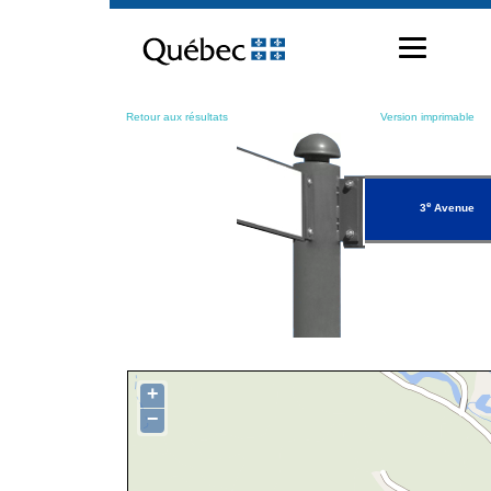
Passer
au
contenu
Retour aux résultats
Version imprimable
e
3
Avenue
+
−