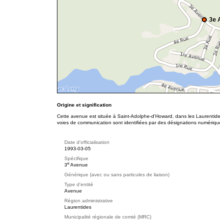
3e 
Origine et signification
Cette avenue est située à Saint-Adolphe-d'Howard, dans les Laurentides
voies de communication sont identifiées par des désignations numériqu
Date d'officialisation
1993-03-05
Spécifique
e
3
Avenue
Générique (avec ou sans particules de liaison)
Type d'entité
Avenue
Région administrative
Laurentides
Municipalité régionale de comté (MRC)